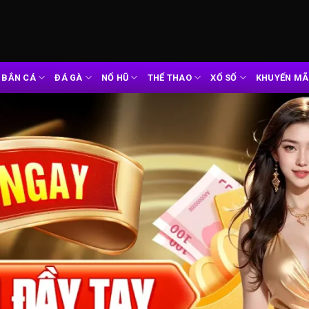
BẮN CÁ
ĐÁ GÀ
NỔ HŨ
THỂ THAO
XỔ SỐ
KHUYẾN MÃ