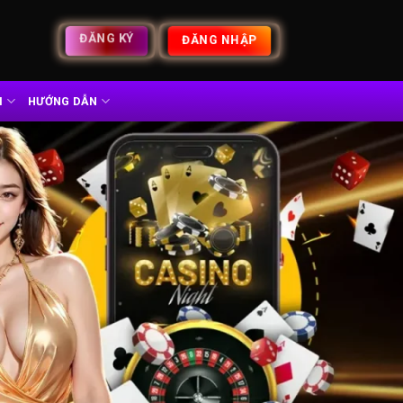
ĐĂNG KÝ
ĐĂNG NHẬP
I
HƯỚNG DẪN