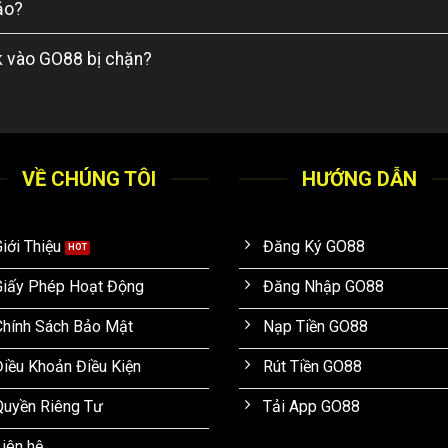
ảo?
nk vào GO88 bị chặn?
VỀ CHÚNG TÔI
HƯỚNG DẪN
iới Thiệu
Đăng Ký GO88
Giấy Phép Hoạt Động
Đăng Nhập GO88
Chính Sách Bảo Mật
Nạp Tiền GO88
Điều Khoản Điều Kiện
Rút Tiền GO88
Quyền Riêng Tư
Tải App GO88
Liên hệ