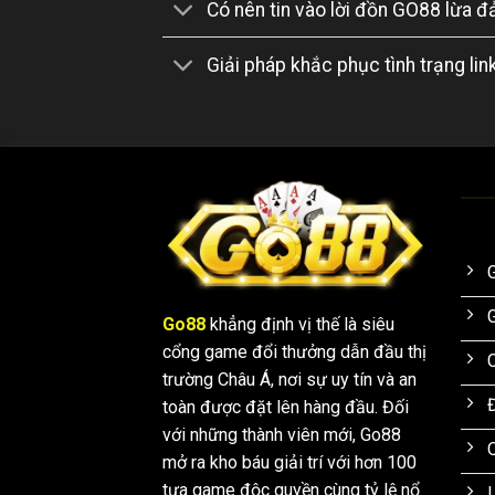
Có nên tin vào lời đồn GO88 lừa đ
Giải pháp khắc phục tình trạng li
G
Go88
khẳng định vị thế là siêu
cổng game đổi thưởng dẫn đầu thị
trường Châu Á, nơi sự uy tín và an
toàn được đặt lên hàng đầu. Đối
với những thành viên mới, Go88
mở ra kho báu giải trí với hơn 100
tựa game độc quyền cùng tỷ lệ nổ