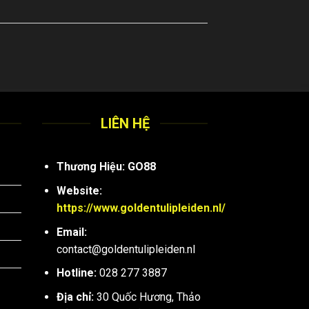
LIÊN HỆ
Thương Hiệu: GO88
Website:
https://www.goldentulipleiden.nl/
Email:
contact@goldentulipleiden.nl
Hotline:
028 277 3887
Địa chỉ:
30 Quốc Hương, Thảo