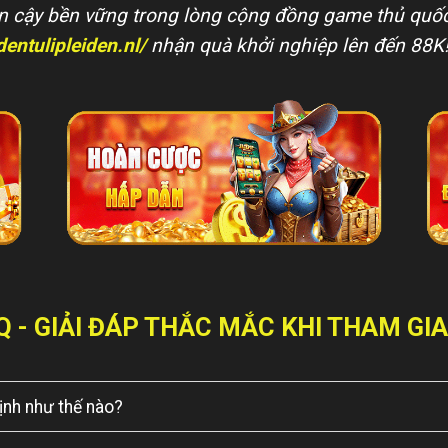
n cậy bền vững trong lòng cộng đồng game thủ quốc 
entulipleiden.nl/
nhận quà khởi nghiệp lên đến 88K
 - GIẢI ĐÁP THẮC MẮC KHI THAM GI
ịnh như thế nào?