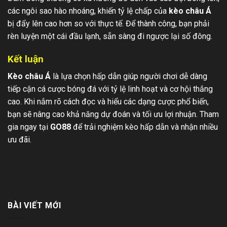
các ngôi sao hào nhoáng, khiến tỷ lệ chấp của
kèo châu Á
bị đẩy lên cao hơn so với thực tế. Để thành công, bạn phải
rèn luyện một cái đầu lạnh, sẵn sàng đi ngược lại số đông.
Kết luận
Kèo châu Á
là lựa chọn hấp dẫn giúp người chơi dễ dàng
tiếp cận cá cược bóng đá với tỷ lệ linh hoạt và cơ hội thắng
cao. Khi nắm rõ cách đọc và hiểu các dạng cược phổ biến,
bạn sẽ nâng cao khả năng dự đoán và tối ưu lợi nhuận. Tham
gia ngay tại
GO88
để trải nghiệm kèo hấp dẫn và nhận nhiều
ưu đãi.
BÀI VIẾT MỚI