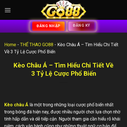
Skip
to
content
ĐĂNG KÝ
ĐĂNG NHẬP
Home
-
THỂ THAO GO88
-
Kèo Châu Á – Tìm Hiểu Chi Tiết
Về 3 Tỷ Lệ Cược Phổ Biến
Kèo Châu Á – Tìm Hiểu Chi Tiết Về
3 Tỷ Lệ Cược Phổ Biến
Kèo châu Á
là một trong những loại cược phổ biến nhất
trong bóng đá hiện nay, được nhiều người chơi lựa chọn nhờ
tính hấp dẫn và dễ tiếp cận. Người tham gia cần hiểu rõ khái
niệm, cách vận hành cũng như những thuật ngữ cơ bản để