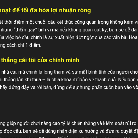
 hoạt để tối đa hóa lợi nhuận ròng
iết thời điểm một chuỗi cầu kết thúc cũng quan trọng không kém v
 những “điểm gãy” tinh vi mà nếu không quan sát kỹ, bạn sẽ dễ dà
của việc bẻ cầu chính là sự xuất hiện đột ngột của các ván bài Hòa
ng cách chỉ 1 điểm.
 thắng cái tôi của chính mình
 nhà cái, mà chính là lòng tham và sự mất bình tĩnh của người chơi
hi thắng lẫn khi thua – là chìa khóa để bảo vệ thành quả. Nếu bạn
, hãy đứng dậy và rời bàn, đừng để sự hưng phấn cuốn bạn vào v
ng giúp người chơi nâng cao tỷ lệ chiến thắng và kiểm soát rủi ro
p đọc cầu, bạn sẽ dễ dàng nhận diện xu hướng và đưa ra quyết đ