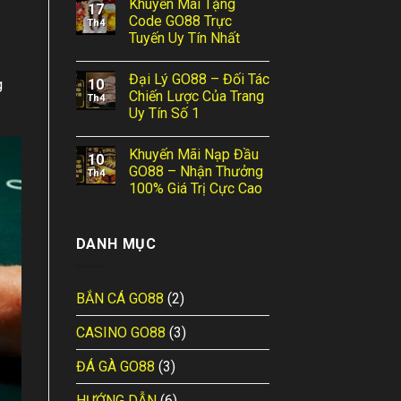
Khuyến Mãi Tặng
17
Code GO88 Trực
Th4
Tuyến Uy Tín Nhất
Đại Lý GO88 – Đối Tác
10
g
Chiến Lược Của Trang
Th4
Uy Tín Số 1
Khuyến Mãi Nạp Đầu
10
GO88 – Nhận Thưởng
Th4
100% Giá Trị Cực Cao
DANH MỤC
BẮN CÁ GO88
(2)
CASINO GO88
(3)
ĐÁ GÀ GO88
(3)
HƯỚNG DẪN
(6)