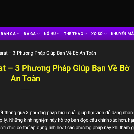
BẮN CÁ
ĐÁ GÀ
NỔ HŨ
THỂ THAO
XỔ SỐ
KHUYẾN MÃ
arat – 3 Phương Pháp Giúp Bạn Về Bờ An Toàn
at – 3 Phương Pháp Giúp Bạn Về Bờ
An Toàn
iết thông qua 3 phương pháp hiệu quả, giúp hội viên dễ dàng nhận
ợp lý. Những kinh nghiệm này hỗ trợ bạn đọc cầu chính xác hơn, hạ
gười chơi có thể áp dụng linh hoạt các phương pháp này khi tham g