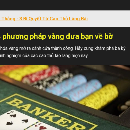
Thắng - 3 Bí Quyết Từ Cao Thủ Làng Bài
3 phương pháp vàng đưa bạn về bờ
khóa vàng mở ra cánh cửa thành công. Hãy cùng khám phá ba kỹ
inh nghiệm của các cao thủ lão làng hiện nay.