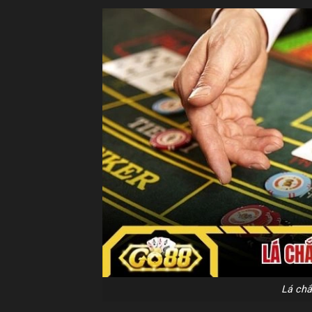
Lá chắ