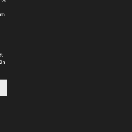
inh
ột
dần