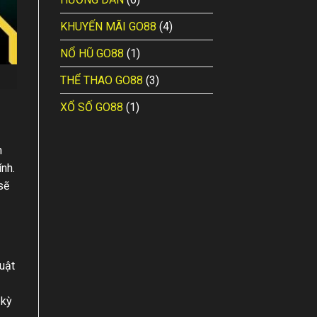
KHUYẾN MÃI GO88
(4)
NỔ HŨ GO88
(1)
THỂ THAO GO88
(3)
XỔ SỐ GO88
(1)
n
ính.
sẽ
uật
 kỳ