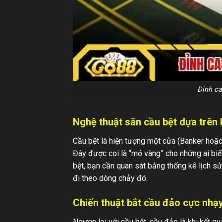
Đỉnh ca
Nghệ thuật săn cầu bệt dựa trên 
Cầu bệt là hiện tượng một cửa (Banker hoặc P
Đây được coi là “mỏ vàng” cho những ai bi
bệt, bạn cần quan sát bảng thống kê lịch sử
đi theo dòng chảy đó.
Chiến thuật bắt cầu đảo cực nhạy
Ngược lại với cầu bệt, cầu đảo là khi kết qu