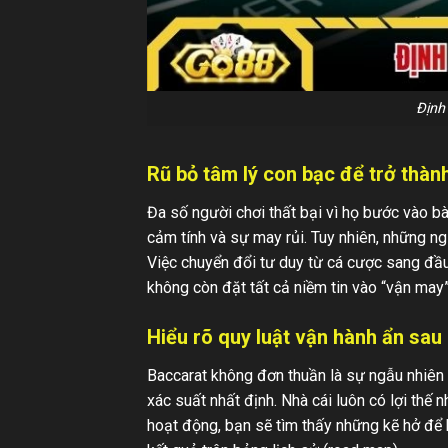
Định
Rũ bỏ tâm lý con bạc để trở thàn
Đa số người chơi thất bại vì họ bước vào b
cảm tính và sự may rủi. Tuy nhiên, những ngư
Việc chuyển đổi tư duy từ cá cược sang đầ
không còn đặt tất cả niềm tin vào “vận may”
Hiểu rõ quy luật vận hành ẩn sau 
Baccarat không đơn thuần là sự ngẫu nhiên c
xác suất nhất định. Nhà cái luôn có lợi thế
hoạt động, bạn sẽ tìm thấy những kẽ hở để k