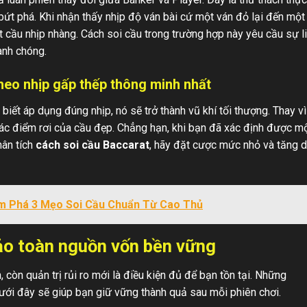
bứt phá. Khi nhận thấy nhịp độ ván bài cứ một ván đỏ lại đến một
t cầu nhịp nhàng. Cách soi cầu trong trường hợp này yêu cầu sự l
anh chóng.
heo nhịp gấp thếp thông minh nhất
biết áp dụng đúng nhịp, nó sẽ trở thành vũ khí tối thượng. Thay vì
 các điểm rơi của cầu đẹp. Chẳng hạn, khi bạn đã xác định được m
hân tích
cách soi cầu Baccarat
, hãy đặt cược mức nhỏ và tăng 
.
ám Phá 3 Mẹo Soi Cầu Chuẩn Từ Cao Thủ
 bảo toàn nguồn vốn bền vững
, còn quản trị rủi ro mới là điều kiện đủ để bạn tồn tại. Những
ới đây sẽ giúp bạn giữ vững thành quả sau mỗi phiên chơi.