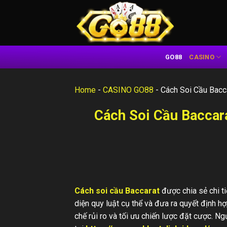
Skip
to
content
GO88
CASINO
Home
-
CASINO GO88
-
Cách Soi Cầu Bacc
Cách Soi Cầu Baccar
Cách soi cầu Baccarat
được chia sẻ chi t
diện quy luật cụ thể và đưa ra quyết định h
chế rủi ro và tối ưu chiến lược đặt cược. N