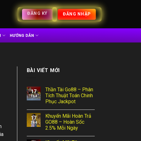
ĐĂNG KÝ
ĐĂNG NHẬP
I
HƯỚNG DẪN
BÀI VIẾT MỚI
Thần Tài Go88 – Phân
17
Tích Thuật Toán Chinh
Th4
Phục Jackpot
Khuyến Mãi Hoàn Trả
17
GO88 – Hoàn Sốc
Th4
n
2.5% Mỗi Ngày
ia